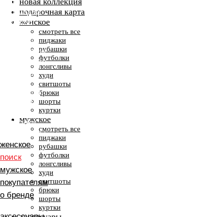
новая коллекция
ХУДИ
подарочная карта
СВИТШОТЫ
женское
РУБАШКИ
БРЮКИ
смотреть все
пиджаки
ФУТБОЛКИ
рубашки
АКСЕССУАРЫ
футболки
ЭКСКЛЮЗИВ
лонгсливы
ПИДЖАКИ
худи
ХУДИ
свитшоты
СВИТШОТЫ
брюки
шорты
РУБАШКИ
куртки
БРЮКИ
мужское
ФУТБОЛКИ
смотреть все
АКСЕССУАРЫ
пиджаки
женское
рубашки
футболки
поиск
лонгсливы
мужское
худи
свитшоты
покупателям
брюки
о бренде
шорты
куртки
аксессуары
аксессуары