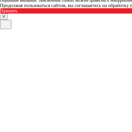
Обратите внимание: отключение cookies может привести к некорректной
Продолжая пользоваться сайтом, вы соглашаетесь на обработку
Принять
ЭКСКЛЮЗИВ
ПИДЖАКИ
ХУДИ
СВИТШОТЫ
РУБАШКИ
БРЮКИ
ФУТБОЛКИ
АКСЕССУАРЫ
ЭКСКЛЮЗИВ
ПИДЖАКИ
ХУДИ