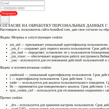
Отправить
СОГЛАСИЕ НА ОБРАБОТКУ ПЕРСОНАЛЬНЫХ ДАННЫХ С
Настоящим я, пользователь сайта brandkod.com, даю свое согласие на об
Яндекс.Метрика и сопутствующие cookies:
ym_uid — присваивает уникальный идентификатор пользователю. С
_ym_d — сохраняет дату первого визита пользователя. Срок действ
_ym_isad — определяет, установлен ли у пользователя блокировщи
_ym_visorc — обеспечивает корректную работу инструмента Вебвиз
_yasc - используется для отслеживания действий пользователей и с
Яндекс и вспомогательные cookies:
yandexuid — уникальный идентификатор пользователя. Срок действ
i — идентификатор пользователя. Срок действия: 1 год.
yashr — используется для анализа пользовательского поведения. Ср
bh — применяется для поведенческого анализа. Срок действия: 1 г
sync_cookie_csrf – используется для отслеживания соединения с 
Прочие cookies:
_dvs – используется для хранения настроек пользователя. Срок дей
_userGUID – используется для хранения уникального идентификато