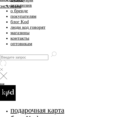
эксклюзив
эксклюзив
о бренде
покупателям
блог Kod
люди код говорят
магазины
контакты
оптовикам
подарочная карта