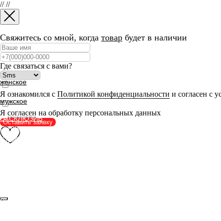
//
//
Свяжитесь со мной, когда
товар
будет в наличии
Где связаться с вами?
женское
Я ознакомился с
Политикой конфиденциальности
и согласен с 
мужское
Я
согласен
на обработку персональных данных
ЭКСКЛЮЗИВ
Оставить заявку
ПИДЖАКИ
ХУДИ
СВИТШОТЫ
РУБАШКИ
БРЮКИ
ФУТБОЛКИ
АКСЕССУАРЫ
ЭКСКЛЮЗИВ
ПИДЖАКИ