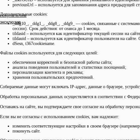
previousUrl – используется для запоминания адреса предыдущей ст
Дополнительные cookies:
покупателям
эксклюзив
_ddg10_, _ddg1_, _ddg8_, _ddg9_ — cookies, связанные с система
сессии). Срок действия: от сеанса до 1 месяца.
tildasid – используется как идентификатор текущей сессии на сайте
tildauid – используется как идентификатор пользователя на сайте. 
dSesn, t367cookiename.
Файлы cookies используются для следующих целей:
обеспечения корректной и безопасной работы сайта;
анализа поведения пользователей и статистики посещений;
персонализации контента и рекламы;
хранения пользовательских предпочтений.
Собираемые данные могут включать IP-адрес, данные о браузере, устройст
Обработка персональных данных осуществляется в соответствии с Феде
Оставаясь на сайте, вы подтверждаете свое согласие на обработку перс
Если вы не согласны с использованием cookies, вам надлежит:
изменить соответствующие настройки в своем браузере (например,
покинуть сайт.