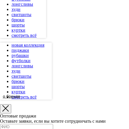
лонгсливы
худи
свитшоты
брюки
шорты
куртки
смотреть всё
новая коллекция
пиджаки
рубашки
футболки
лонгсливы
худи
свитшоты
брюки
шорты
куртки
о бренде
смотреть всё
Оптовые продажи
Оставьте заявки, если вы хотите сотрудничать с нами