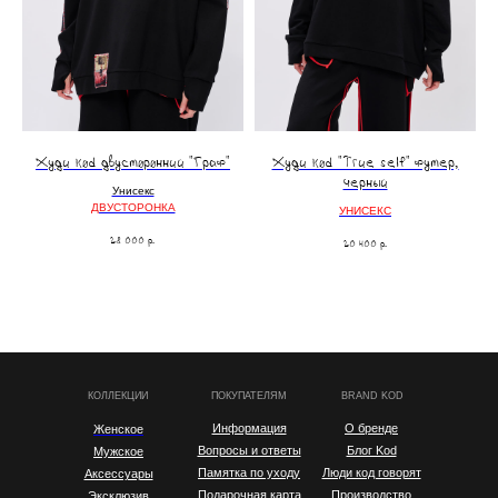
Худи kоd двусторонний "Граф"
Худи kоd "True self" футер,
черный
Унисекс
ДВУСТОРОНКА
УНИСЕКС
28 000
р.
20 400
р.
КОЛЛЕКЦИИ
ПОКУПАТЕЛЯМ
BRAND KOD
Информация
О бренде
Женское
Вопросы и ответы
Блог Kod
Мужское
Памятка по уходу
Люди код говорят
Аксессуары
Подарочная карта
Производство
Эксклюзив