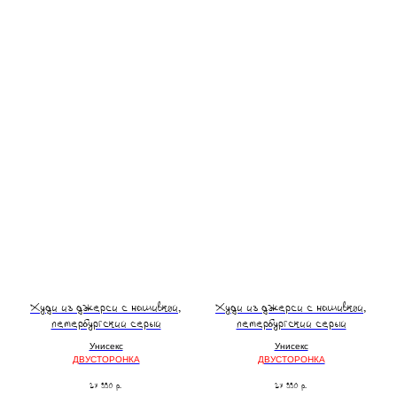
Худи из джерси с нашивкой,
Худи из джерси с нашивкой,
петербургский серый
петербургский серый
Унисекс
Унисекс
ДВУСТОРОНКА
ДВУСТОРОНКА
27 990
р.
27 990
р.