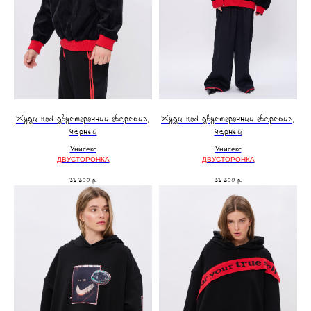
Худи kоd двусторонний оверсайз,
Худи kоd двусторонний оверсайз,
черный
черный
Унисекс
Унисекс
ДВУСТОРОНКА
ДВУСТОРОНКА
32 200
р.
32 200
р.