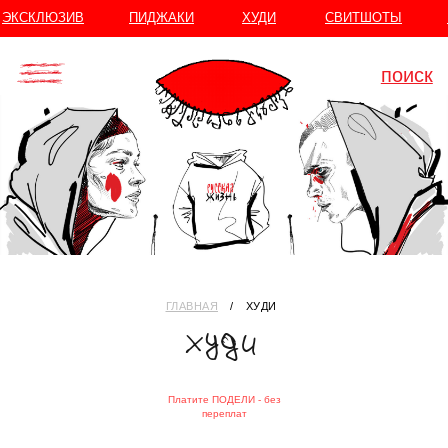
//
//
ЭКСКЛЮЗИВ
ПИДЖАКИ
ХУДИ
СВИТШОТЫ
поиск
ГЛАВНАЯ
⠀/⠀ ХУДИ
худи
Платите ПОДЕЛИ - без
переплат