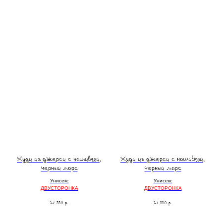
Худи из джерси с нашивкой,
Худи из джерси с нашивкой,
черный марс
черный марс
Унисекс
Унисекс
ДВУСТОРОНКА
ДВУСТОРОНКА
27 990
р.
27 990
р.