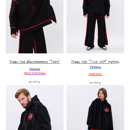
Худи kоd двусторонний "Граф"
Худи kоd "True self" футер,
черный
Унисекс
ДВУСТОРОНКА
УНИСЕКС
28 000
р.
20 400
р.