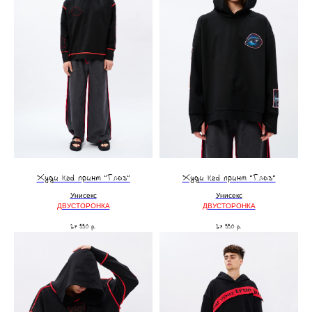
Худи kod принт “Глаз“
Худи kod принт “Глаз“
Унисекс
Унисекс
ДВУСТОРОНКА
ДВУСТОРОНКА
27 990
р.
27 990
р.