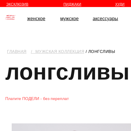
//
//
ЭКСКЛЮЗИВ
ПИДЖАКИ
ХУДИ
женское
мужское
аксессуары
ГЛАВНАЯ
⠀
/⠀МУЖСКАЯ КОЛЛЕКЦИЯ
/ ЛОНГСЛИВЫ
лонгсливы
Платите ПОДЕЛИ - без переплат