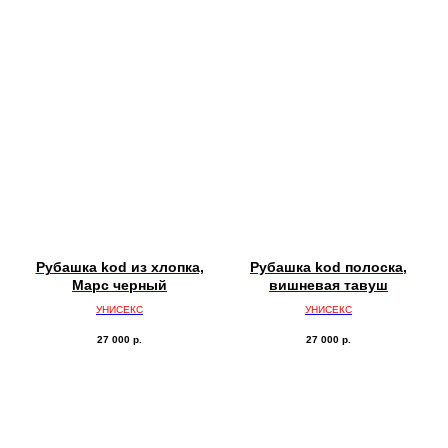
Рубашка kod из хлопка,
Рубашка kod полоска,
Марс черный
вишневая тавуш
УНИСЕКС
УНИСЕКС
27 000
р.
27 000
р.