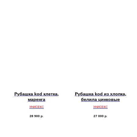
Рубашка kod клетка,
Рубашка kod из хлопка,
маренга
белила цинковые
УНИСЕКС
УНИСЕКС
28 900
р.
27 000
р.