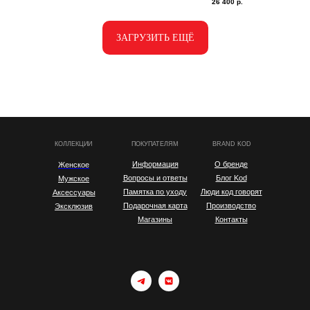
26 400
р.
ЗАГРУЗИТЬ ЕЩЁ
КОЛЛЕКЦИИ
ПОКУПАТЕЛЯМ
BRAND KOD
Информация
О бренде
Женское
Вопросы и ответы
Блог Kod
Мужское
Памятка по уходу
Люди код говорят
Аксессуары
Подарочная карта
Производство
Эксклюзив
Магазины
Контакты