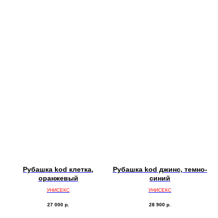
Рубашка kod клетка,
Рубашка kod джинс, темно-
оранжевый
синий
УНИСЕКС
УНИСЕКС
27 000
р.
28 900
р.