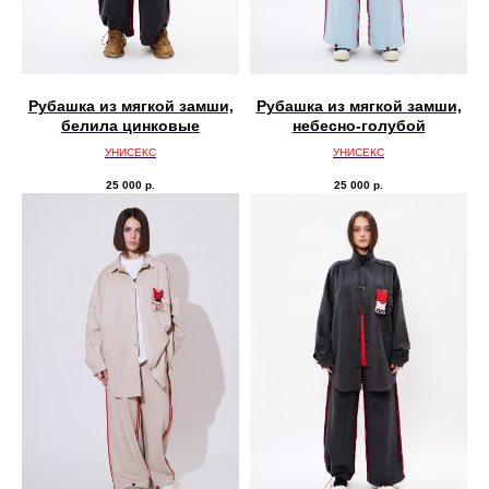
Рубашка из мягкой замши,
Рубашка из мягкой замши,
белила цинковые
небесно-голубой
УНИСЕКС
УНИСЕКС
25 000
р.
25 000
р.