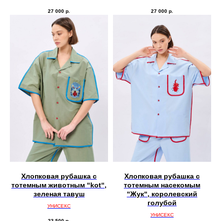
27 000
р.
27 000
р.
Хлопковая рубашка с
Хлопковая рубашка с
тотемным животным “kоt“,
тотемным насекомым
зеленая тавуш
“Жук“, королевский
голубой
УНИСЕКС
УНИСЕКС
23 500
р.