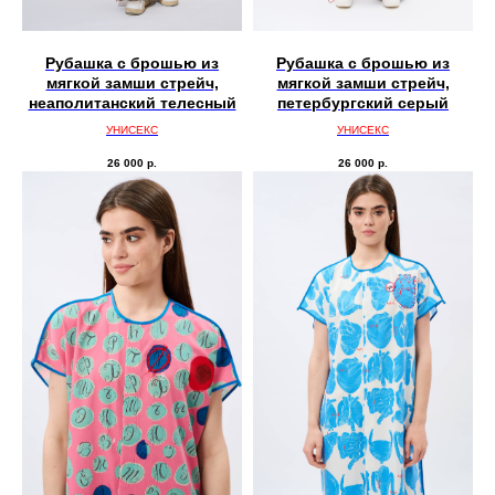
Рубашка с брошью из
Рубашка с брошью из
мягкой замши стрейч,
мягкой замши стрейч,
неаполитанский телесный
петербургский серый
УНИСЕКС
УНИСЕКС
26 000
р.
26 000
р.