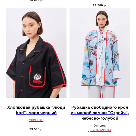
23 500
р.
Хлопковая рубашка “люди
Рубашка свободного кроя
kоd“, марс черный
из мягкой замши “Стрейч“,
небесно-голубой
УНИСЕКС
Унисекс
23 500
р.
ДВУСТОРОНКА