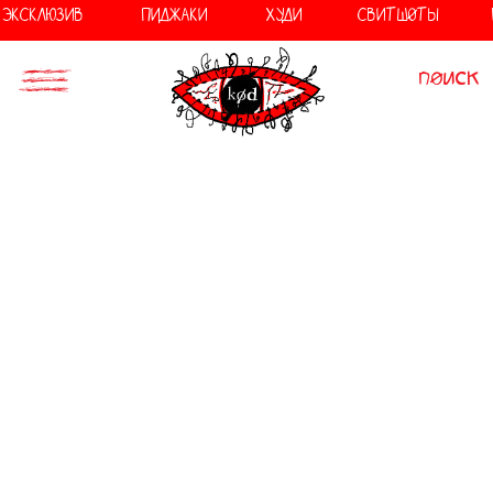
//
//
ЭКСКЛЮЗИВ
ПИДЖАКИ
ХУДИ
СВИТШОТЫ
поиск