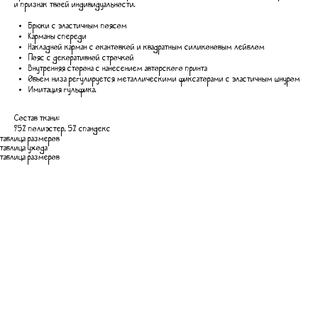
и признак твоей индивидуальности.
Брюки с эластичным поясом
Карманы спереди
Накладной карман с окантовкой и квадратным силиконовым лейблом
Пояс с декоративной строчкой
Внутренняя сторона с нанесением авторского принта
Объем низа регулируется металлическими фиксаторами с эластичным шнуром
Имитация гульфика.
Состав ткани:
95% полиэстер, 5% спандекс
таблица размеров
таблица ухода
таблица размеров