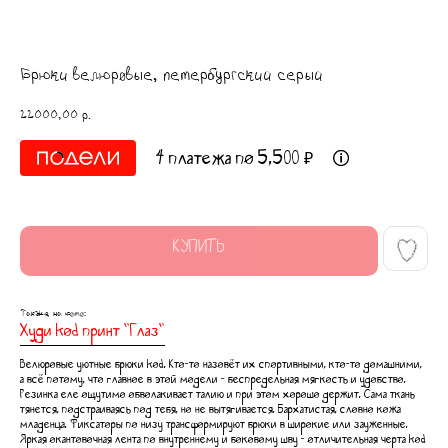
Брюки велюровые, петербургский серый
22000,00
р.
4 платежа по 5,500 ₽
КУПИТЬ
Также на фото:
Худи kod принт “Глаз“
Велюровые уютные брюки kоd. Кто-то назовёт их спортивными, кто-то домашними,
а всё потому, что главное в этой модели - беспредельная мягкость и удобство.
Резинка еле ощутимо обволакивает талию и при этом хорошо держит. Сама ткань
тянется, подстраиваясь под тебя, но не вытягивается. Бархатистая, словно кожа
младенца. Фиксаторы по низу трансформируют брюки в широкие или зауженные.
Яркая окантовочная лента по внутреннему и боковому шву - отличительная черта kоd