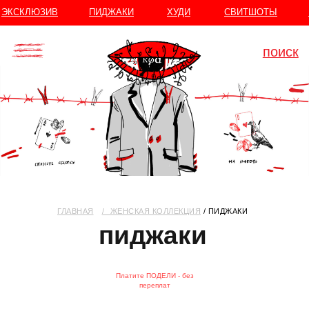
//
//
ЭКСКЛЮЗИВ
ПИДЖАКИ
ХУДИ
СВИТШОТЫ
поиск
ГЛАВНАЯ
⠀
/⠀ЖЕНСКАЯ КОЛЛЕКЦИЯ
/ ПИДЖАКИ
пиджаки
Платите ПОДЕЛИ - без
переплат