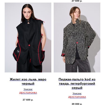
27 600
р.
Жилет изо льна, марс
Пиджак-пальто kod из
черный
твида, петербургский
серый
Унисекс
ДВУСТОРОНКА
Унисекс
ДВУСТОРОНКА
27 600
р.
39 000
р.