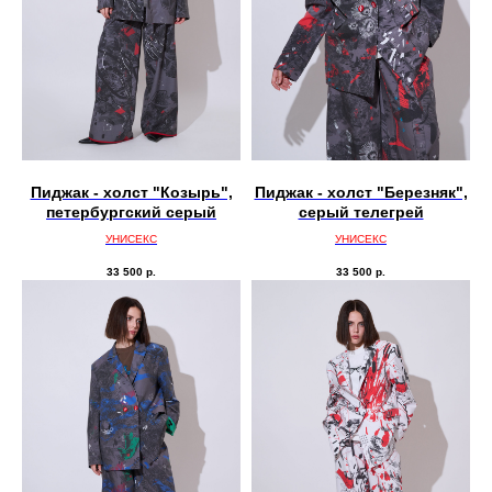
Пиджак - холст "Козырь",
Пиджак - холст "Березняк",
петербургский серый
серый телегрей
УНИСЕКС
УНИСЕКС
33 500
р.
33 500
р.