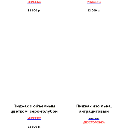
УНИСЕКС
УНИСЕКС
33 000
р.
33 000
р.
Пиджак с объемным
Пиджак изо льна,
цветком, серо-голубой
антрацитовый
УНИСЕКС
Унисекс
ДВУСТОРОНКА
33 000
р.