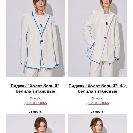
Пиджак "Холст белый",
Пиджак "Холст белый", б/к,
белила титановые
белила титановые
Унисекс
Унисекс
ДВУСТОРОНКА
ДВУСТОРОНКА
25 000
р.
25 000
р.