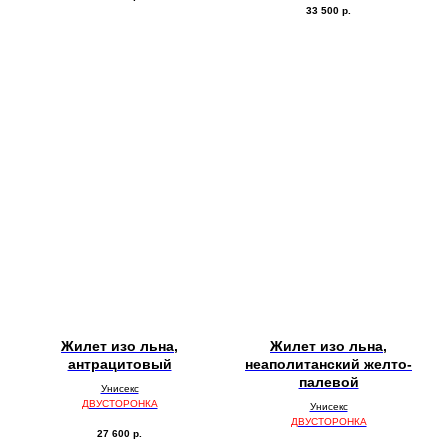
33 500
р.
Жилет изо льна,
Жилет изо льна,
антрацитовый
неаполитанский желто-
палевой
Унисекс
ДВУСТОРОНКА
Унисекс
ДВУСТОРОНКА
27 600
р.