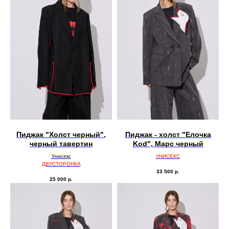
Пиджак "Холст черный",
Пиджак - холст "Елочка
черный тавертин
Kоd", Марс черный
Унисекс
УНИСЕКС
ДВУСТОРОНКА
33 500
р.
25 000
р.