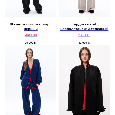
Жилет из хлопка, марс
Кардиган kod,
черный
неополетанский телесный
УНИСЕКС
УНИСЕКС
25 000
р.
32 000
р.