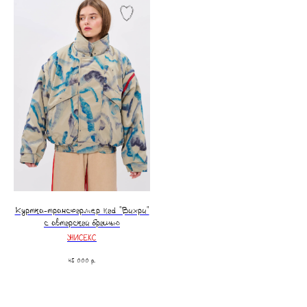
Куртка-трансформер kоd "Вихри"
с авторской брошью
УНИСЕКС
45 000
р.