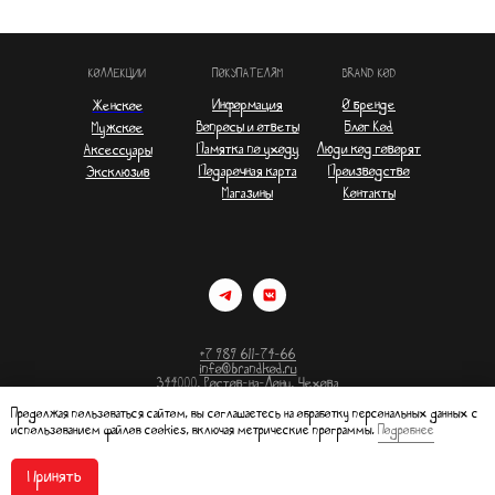
КОЛЛЕКЦИИ
ПОКУПАТЕЛЯМ
BRAND KOD
Информация
О бренде
Женское
Вопросы и ответы
Блог Kod
Мужское
Памятка по уходу
Люди код говорят
Аксессуары
Подарочная карта
Производство
Эксклюзив
Магазины
Контакты
+7 989 611-74-66
info@brandkod.ru
344000, Ростов-на-Дону, Чехова
56/37, оф. 14
Продолжая пользоваться сайтом, вы соглашаетесь на обработку персональных данных с
использованием файлов cookies, включая метрические программы.
Подробнее
Принять