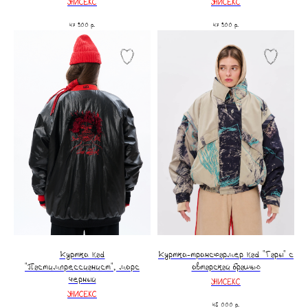
УНИСЕКС
УНИСЕКС
47 900
р.
47 900
р.
Куртка kod
Куртка-трансформер kоd "Горы" с
"Постимпрессионист", марс
авторской брошью
черный
УНИСЕКС
УНИСЕКС
45 000
р.