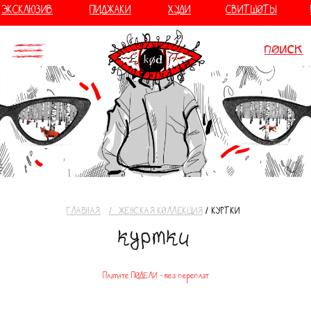
//
//
ЭКСКЛЮЗИВ
ПИДЖАКИ
ХУДИ
СВИТШОТЫ
поиск
ГЛАВНАЯ
⠀
/⠀ЖЕНСКАЯ КОЛЛЕКЦИЯ
/ КУРТКИ
куртки
Платите ПОДЕЛИ - без переплат