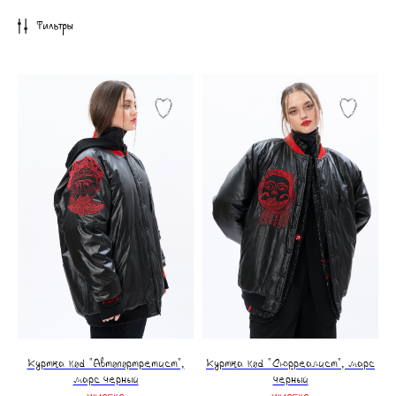
Фильтры
Куртка kod "Автопортретист",
Куртка kod "Сюрреалист", марс
марс черный
черный