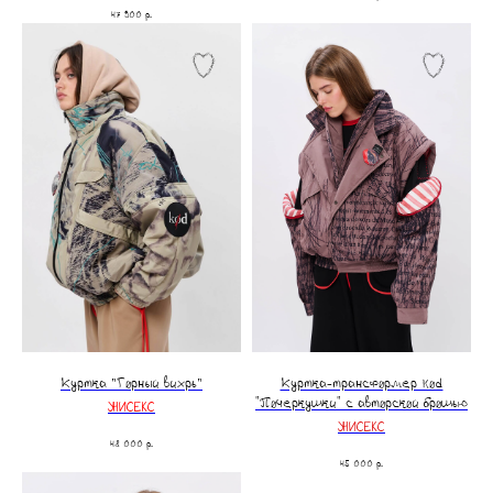
47 900
р.
Куртка ”Горный вихрь”
Куртка-трансформер kоd
"Почеркушки" с авторской брошью
УНИСЕКС
УНИСЕКС
48 000
р.
45 000
р.