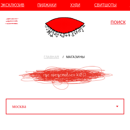
//
//
ЭКСКЛЮЗИВ
ПИДЖАКИ
ХУДИ
СВИТШОТЫ
поиск
ГЛАВНАЯ
⠀/⠀МАГАЗИНЫ
Информация для покупателей
МОСКВА
Ходынский бульвар, 4 М. ЦСКА
ТЦ "Авиапарк"
Универмаг "Trend Island"