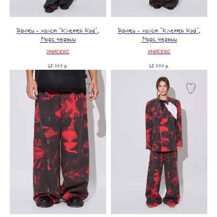
Брюки - холст "Клетка Kоd",
Брюки - холст "Клетка Kоd",
Марс черный
Марс черный
УНИСЕКС
УНИСЕКС
25 000
р.
25 000
р.