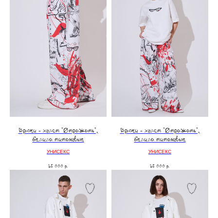
Брюки - холст "Отражать",
Брюки - холст "Отражать",
белила титановые
белила титановые
УНИСЕКС
УНИСЕКС
25 000
р.
25 000
р.