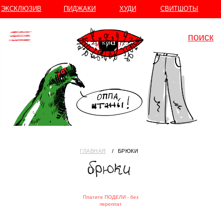
//
//
ЭКСКЛЮЗИВ
ПИДЖАКИ
ХУДИ
СВИТШОТЫ
поиск
ГЛАВНАЯ
⠀/⠀БРЮКИ
брюки
Платите ПОДЕЛИ - без
переплат