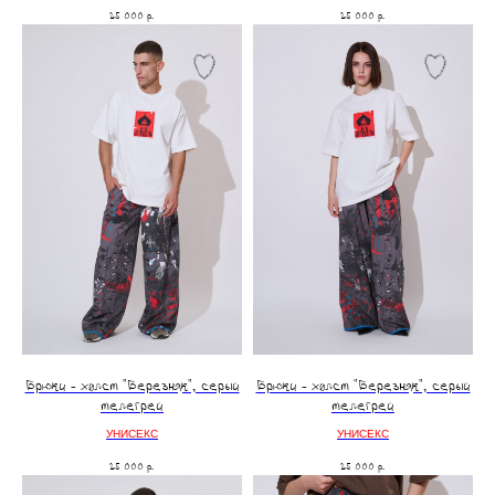
25 000
р.
25 000
р.
Брюки - холст "Березняк", серый
Брюки - холст "Березняк", серый
телегрей
телегрей
УНИСЕКС
УНИСЕКС
25 000
р.
25 000
р.