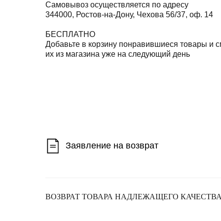
Самовывоз осуществляется по адресу
344000, Ростов-на-Дону, Чехова 56/37, оф. 14
БЕСПЛАТНО
Добавьте в корзину понравившиеся товары и с
их из магазина уже на следующий день
Заявление на возврат
ОБМЕН И 
OПЛАТА
Если по каким-либо причинам вы решили отказ
ВОЗВРАТ ТОВАРА НАДЛЕЖАЩЕГО КАЧЕСТВ
то, в соответствии с законом рф «о защите пра
СЕРВИС ПРИЕМА ОПЛАТЫ
(для юридических лиц – согласно гражданском
ПРЕДСТАВЛЕН ТИНЬКОФФ-ЭКВАЙРИНГОМ
⠀