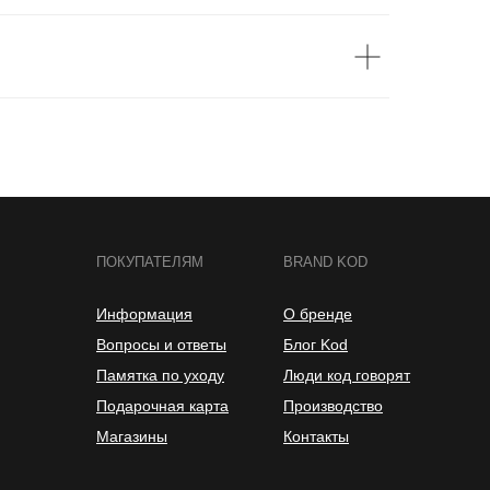
ПОКУПАТЕЛЯМ
BRAND KOD
Информация
О бренде
Вопросы и ответы
Блог Kod
Памятка по уходу
Люди код говорят
 рода уход. Нередко
Подарочная карта
Производство
оски вещь. Не все
ителей извне
Магазины
Контакты
ак правильно
шки, глажки.