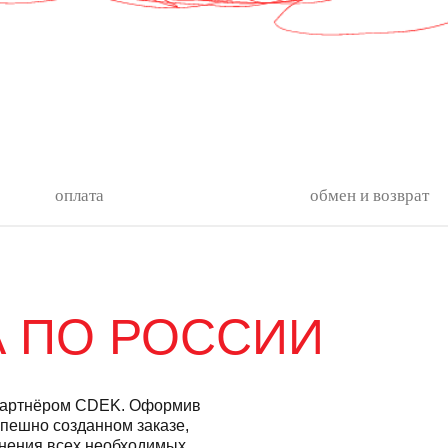
оплата
обмен и возврат
А ПO РОССИИ
 партнёром CDEK. Оформив
спешно созданном заказе,
чнения всех необходимых