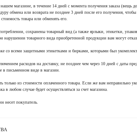
нашем магазине, в течение 14 дней с момента получения заказа (вещь до
дуру обмена или возврата не позднее 3 дней после его получения, чтобы
 карты магазину и третьим лицам.
 стоимость товара или обменять его.
 карт обеспечивается технологиями
й аутентификацией пользователя 3d
потреблении, сохранены товарный вид (а также ярлыки, этикетки, упако
и нарушении товарного вида приобретенной продукции вам могут отказа
 о защите прав потребителей» в случае,
ке со всеми защитными этикетками и бирками, которыми был укомплект
р ненадлежащего качества, платеж может
й производилась оплата.
ключением расходов на доставку, не позднее чем через 10 дней с даты пр
те в письменном виде в магазин.
 у администратора интернет-магазина.
ть только из стоимости оплаченного товара. Если же вам неправильно уко
ка в любом случае будет осуществляться за счет магазина.
ин несет покупатель.
ом сайте бренда KOD
ТВА