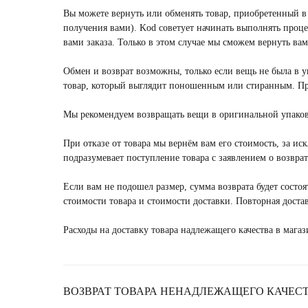
Вы можете вернуть или обменять товар, приобретенный в 
получения вами). Kod советует начинать выполнять проце
Тинькофф-эквайринг не передает данные вашей
вами заказа. Только в этом случае мы сможем вернуть вам
Безопасность платежей с помощью банковских
защищенного соединения https и двухфакторно
Обмен и возврат возможны, только если вещь не была в у
secure.
товар, который выглядит поношенным или стиранным. Пр
В соответствии с фз от 07.02.1992г. № 2300-1 «
Мы рекомендуем возвращать вещи в оригинальной упаков
если вам оказана услуга или реализован това
быть возвращен на банковскую карту, с которо
При отказе от товара мы вернём вам его стоимость, за ис
подразумевает поступление товара с заявлением о возвра
Порядок возврата денежных средств уточняйте
Если вам не подошел размер, сумма возврата будет состоя
стоимости товара и стоимости доставки. Повторная достав
Расходы на доставку товара надлежащего качества в магаз
Промокоды действуют только на официальн
ВОЗВРАТ ТОВАРА НЕНАДЛЕЖАЩЕГО КАЧЕС