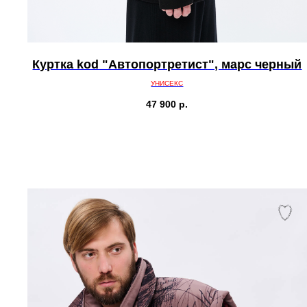
Куртка kod "Автопортретист", марс черный
УНИСЕКС
47 900
р.