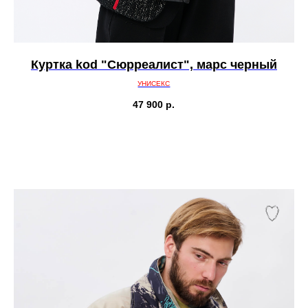
Куртка kod "Сюрреалист", марс черный
УНИСЕКС
47 900
р.