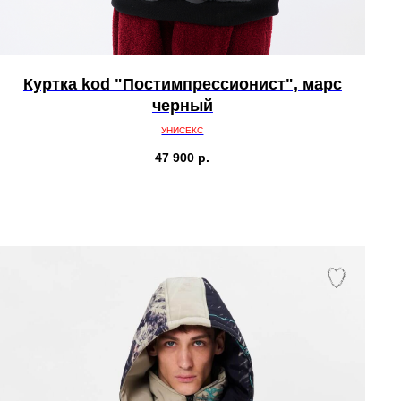
Куртка kod "Постимпрессионист", марс
черный
УНИСЕКС
47 900
р.