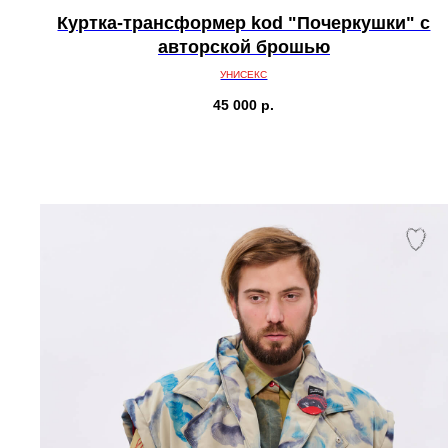
Куртка-трансформер kоd "Почеркушки" с
авторской брошью
УНИСЕКС
45 000
р.