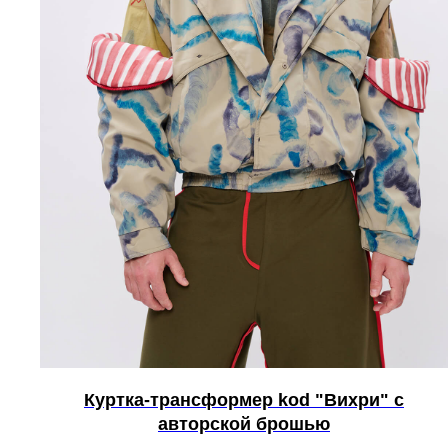
Куртка-трансформер kоd "Вихри" с
авторской брошью