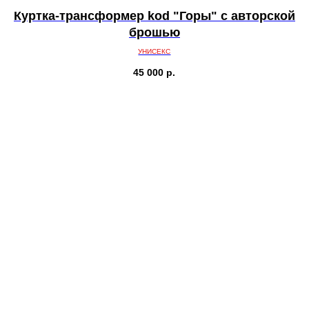
Куртка-трансформер kоd "Горы" с авторской
брошью
УНИСЕКС
45 000
р.