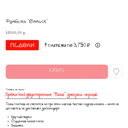
Футболка "Оттиск"
15000,00
р.
4 платежа по 3,750 ₽
КУПИТЬ
Также на фото:
Брюки kоd двусторонние "Basic" джерси, черный
Ткань плотная, не светится, но при этом мягкая. Чистая гладкая изнанка ‒ ничто не
цепляется, не доставляет дискомфорт.
Круглый вырез
Спущенная линия плеча
Вышивка