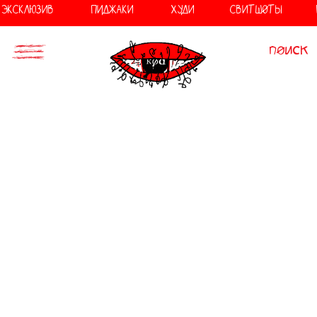
//
//
ЭКСКЛЮЗИВ
ПИДЖАКИ
ХУДИ
СВИТШОТЫ
поиск