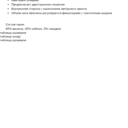
Имитация гульфика
Предполагает двустороннее ношение
Внутренняя сторона с нанесением авторского принта
Объем низа брючины регулируется фиксаторами с эластичным шнуром
Состав ткани:
60% вискоза, 35% нейлон, 5% спандекс
таблица размеров
таблица ухода
таблица размеров