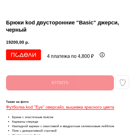
Брюки kоd двусторонние "Basic" джерси,
черный
19200,00
р.
4 платежа по 4,800 ₽
КУПИТЬ
Также на фото:
Футболка kоd "Eye" оверсайз, вышивка красного цвета
Брюки с эластичным поясом
Карманы спереди
Накладной карман с окантовкой и квадратным силиконовым лейблом
Пояс с декоративной строчкой