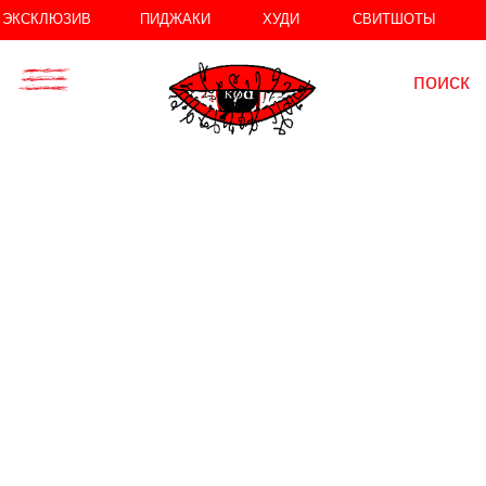
//
//
ЭКСКЛЮЗИВ
ПИДЖАКИ
ХУДИ
СВИТШОТЫ
поиск