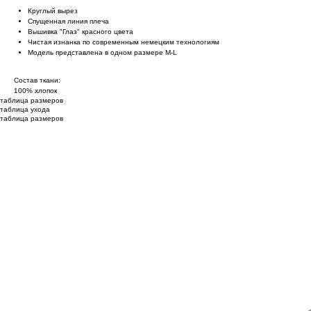
Круглый вырез
Спущенная линия плеча
Вышивка "Глаз" красного цвета
Чистая изнанка по современным немецким технологиям
Модель представлена в одном размере M-L
Состав ткани:
100% хлопок
таблица размеров
таблица ухода
таблица размеров