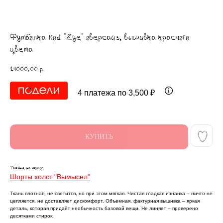
Футболка kоd "Eye" оверсайз, вышивка красного
цвета
14000,00
р.
4 платежа по 3,500 ₽
КУПИТЬ
Также на фото:
Шорты холст "Вымысел"
Ткань плотная, не светится, но при этом мягкая. Чистая гладкая изнанка ‒ ничто не
цепляется, не доставляет дискомфорт. Объемная, фактурная вышивка ‒ яркая
деталь, которая придаёт необычность базовой вещи. Не линяет ‒ проверено
десятками стирок.