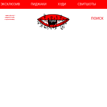
//
//
ЭКСКЛЮЗИВ
ПИДЖАКИ
ХУДИ
СВИТШОТЫ
поиск