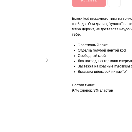
КУПИТЬ
Брюки kod пижамного типа из тонк
свободы. Они дышат, “гуляют” на т
мягко держит, не доставляя неудоб
тебе.
Эластичный пояс
Отделка голубой лентой kоd
Свободный крой
Два накладных кармана сперед
Застежка на красные пуговицы с
Вышивка шёлковой нитью “о“
Состав ткани:
97% хлопок, 3% эластан