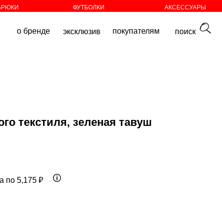
БРЮКИ
ФУТБОЛКИ
АКСЕССУАРЫ
покупателям
эксклюзив
поиск
го текстиля, зеленая тавуш
а по 5,175 ₽