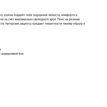
ого хлопка подарят тебе ощущение лёгкости, комфорта и
еле за счёт максимально свободного кроя. Пояс на резинке
ств. Авторские акценты придают пикантности твоему образу и
и
 гравировкой kоd.