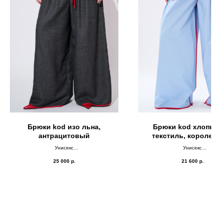
Брюки kod изо льна,
Брюки kod хлопко
антрацитовый
текстиль, королев
голубой
Унисекс
Унисекс
ДВУСТОРОНКА
ДВУСТОРОНКА
25 000
р.
21 600
р.