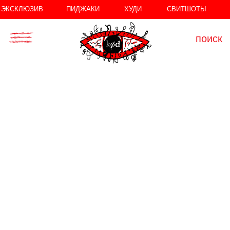
//
//
ЭКСКЛЮЗИВ
ПИДЖАКИ
ХУДИ
СВИТШОТЫ
поиск