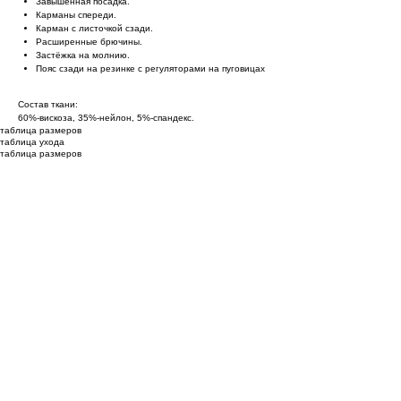
Завышенная посадка.
Карманы спереди.
Карман с листочкой сзади.
Расширенные брючины.
Застёжка на молнию.
Пояс сзади на резинке с регуляторами на пуговицах
Состав ткани:
60%-вискоза, 35%-нейлон, 5%-спандекс.
таблица размеров
таблица ухода
таблица размеров