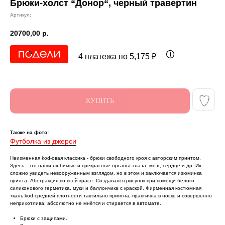
Брюки-холст “Донор“, черный травертин
Артикул:
20700,00
р.
4 платежа по 5,175 ₽
КУПИТЬ
Также на фото:
Футболка из джерси
Неизменная kоd-овая классика - брюки свободного кроя с авторским принтом.
Здесь - это наши любимые и прекрасные органы: глаза, мозг, сердце и др. Их
сложно увидеть невооруженным взглядом, но в этом и заключается изюминка
принта. Абстракция во всей красе. Создавался рисунок при помощи белого
силиконового герметика, муки и баллончика с краской. Фирменная костюмная
ткань kоd средней плотности тактильно приятна, практична в носке и совершенно
неприхотлива: абсолютно не мнётся и стирается в автомате.
Брюки с защипами.