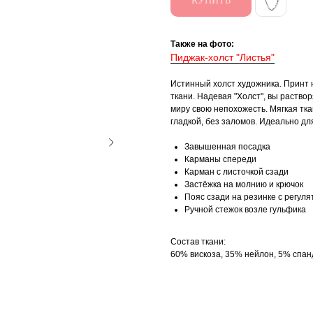
КУПИТЬ
Также на фото:
Пиджак-холст "Листья"
Истинный холст художника. Принт 
ткани. Надевая "Холст", вы раствор
миру свою непохожесть. Мягкая тка
гладкой, без заломов. Идеально дл
Завышенная посадка
Карманы спереди
Карман с листочкой сзади
Застёжка на молнию и крючок
Пояс сзади на резинке с регуля
Ручной стежок возле гульфика
Состав ткани:
60% вискоза, 35% нейлон, 5% спан