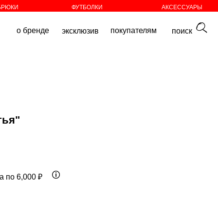
БРЮКИ
ФУТБОЛКИ
АКСЕССУАРЫ
покупателям
эксклюзив
поиск
тья"
а по 6,000 ₽