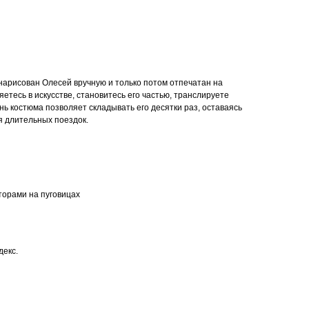
нарисован Олесей вручную и только потом отпечатан на
яетесь в искусстве, становитесь его частью, транслируете
нь костюма позволяет складывать его десятки раз, оставаясь
я длительных поездок.
торами на пуговицах
декс.