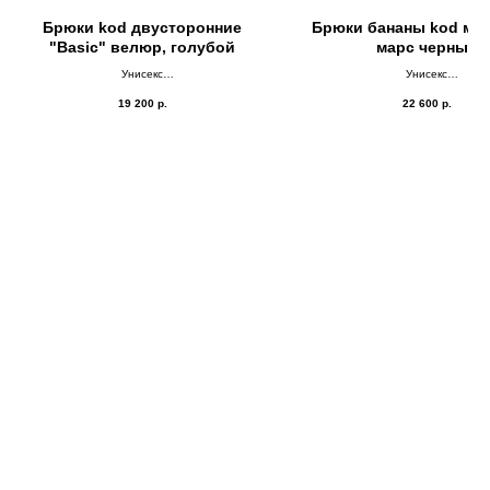
Брюки kоd двусторонние
Брюки бананы kod мар
"Basic" велюр, голубой
марс черный
Унисекс
Унисекс
ДВУСТОРОНКА
ДВУСТОРОНКА
19 200
р.
22 600
р.