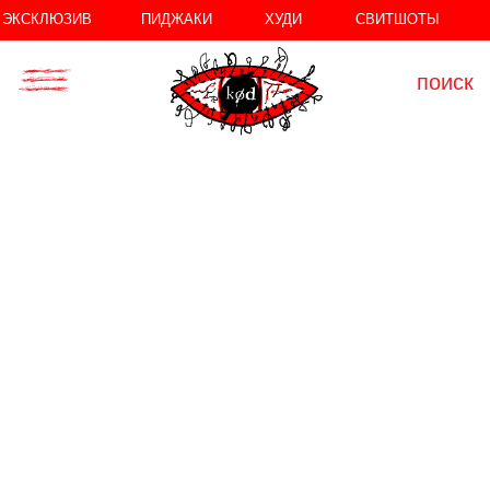
//
//
ЭКСКЛЮЗИВ
ПИДЖАКИ
ХУДИ
СВИТШОТЫ
поиск