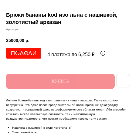
Брюки бананы kod изо льна с нашивкой,
золотистый арказан
Артикул:
25000,00
р.
4 платежа по 6,250 ₽
КУПИТЬ
Летние брюки-бананы код изготовлены из льна и вискозы. Ткань настолько
безупречна, что даже после продолжительной носки брюки не дают усадку,
сохраняют насыщенный цвет, не деформируются в области колен. Лён способен
сочетать в себе как высокую плотность, так и максимальную
воздухопроницаемость, что просто необходимо твоему телу в жару.
Нашивка с вышивкой в виде логотипа “о“
Эластичный пояс