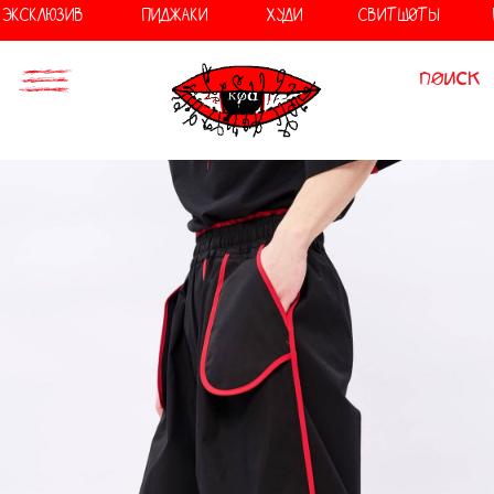
//
//
ЭКСКЛЮЗИВ
ПИДЖАКИ
ХУДИ
СВИТШОТЫ
поиск