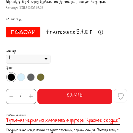
Брюки kod хлопковый текстиль, марс черный
Артикул:
U05L800.133.06.03
21 600
р.
4 платежа по 5,400 ₽
Размер
Цвет
КУПИТЬ
Также на фото:
Футболка черная из хлопкового футера "Красное сердце"
Сводные хлопковые брюки создают стройный, прямой силуэт. Плотная ткань с