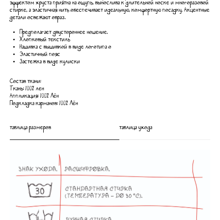
эффектом хруста приятна на ощупь, вынослива к длительной носке и многоразовой
стирке, а эластичная нить обеспечивает идеальную, комфортную посадку. Акцентные
детали освежают образ.
Предполагает двустороннее ношение.
Хлопковый текстиль
Нашивка с вышивкой в виде логотипа о
Эластичный пояс
Застежка в виде кулиски
Состав ткани:
Ткань: 100% лен
Аппликация: 100% Лён
Подкладка карманов: 100% Лён
таблица размеров
таблица ухода