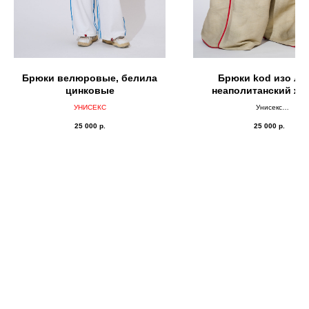
Брюки велюровые, белила
Брюки kod изо ль
цинковые
неаполитанский же
палевой
УНИСЕКС
Унисекс
ДВУСТОРОНКА
25 000
р.
25 000
р.