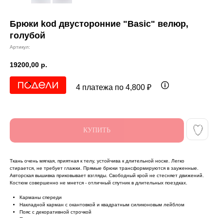
Брюки kоd двусторонние "Basic" велюр,
голубой
Артикул:
19200,00
р.
4 платежа по 4,800 ₽
КУПИТЬ
Ткань очень мягкая, приятная к телу, устойчива к длительной носке. Легко
стирается, не требует глажки. Прямые брюки трансформируются в зауженные.
Авторская вышивка приковывает взгляды. Свободный крой не стесняет движений.
Костюм совершенно не мнется - отличный спутник в длительных поездках.
Карманы спереди
Накладной карман с окантовкой и квадратным силиконовым лейблом
Пояс с декоративной строчкой