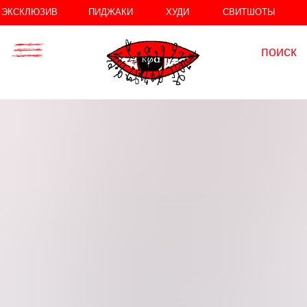
//
//
ЭКСКЛЮЗИВ
ПИДЖАКИ
ХУДИ
СВИТШОТЫ
поиск