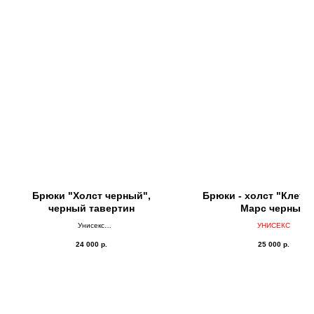
Брюки "Холст черный",
Брюки - холст "Клетка
черный тавертин
Марс черный
Унисекс
УНИСЕКС
ДВУСТОРОНКА
24 000
р.
25 000
р.