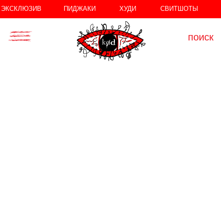
//
//
ЭКСКЛЮЗИВ
ПИДЖАКИ
ХУДИ
СВИТШОТЫ
поиск