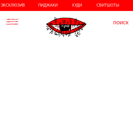
//
//
ЭКСКЛЮЗИВ
ПИДЖАКИ
ХУДИ
СВИТШОТЫ
поиск