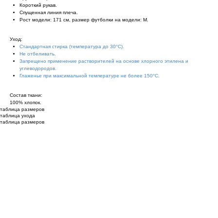
Короткий рукав.
Спущенная линия плеча.
Рост модели: 171 см, размер футболки на модели: М.
Уход:
Стандартная стирка (температура до 30°С).
Не отбеливать.
Запрещено применение растворителей на основе хлорного этилена и
углеводородов.
Глаженье при максимальной температуре не более 150°С.
Состав ткани:
100% хлопок.
таблица размеров
таблица ухода
таблица размеров