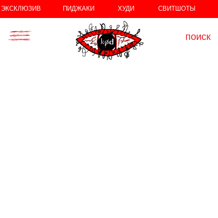
//
//
ЭКСКЛЮЗИВ
ПИДЖАКИ
ХУДИ
СВИТШОТЫ
поиск