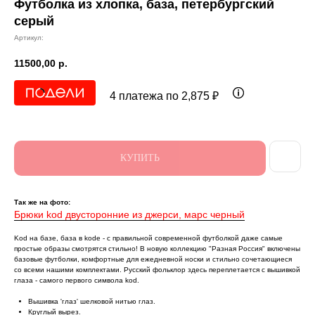
Футболка из хлопка, база, петербургский
серый
Артикул:
11500,00
р.
4 платежа по 2,875 ₽
КУПИТЬ
Так же на фото:
Брюки kod двусторонние из джерси, марс черный
Kоd на базе, база в kоdе - с правильной современной футболкой даже самые
простые образы смотрятся стильно! В новую коллекцию "Разная Россия" включены
базовые футболки, комфортные для ежедневной носки и стильно сочетающиеся
со всеми нашими комплектами. Русский фольклор здесь переплетается с вышивкой
глаза - самого первого символа kоd.
Вышивка 'глаз' шелковой нитью глаз.
Круглый вырез.