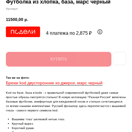
Футболка из хлопка, база, марс черный
Артикул:
11500,00
р.
4 платежа по 2,875 ₽
КУПИТЬ
Так же на фото:
Брюки kod двусторонние из джерси, марс черный
Kоd на базе, база в kоdе - с правильной современной футболкой даже самые
простые образы смотрятся стильно! В новую коллекцию "Разная Россия" включены
базовые футболки, комфортные для ежедневной носки и стильно сочетающиеся
со всеми нашими комплектами. Русский фольклор здесь переплетается с вышивкой
глаза - самого первого символа kоd.
Вышивка 'глаз' шелковой нитью глаз.
Круглый вырез.
Короткий рукав.