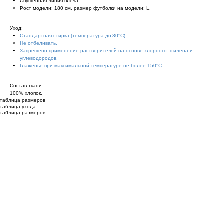
Спущенная линия плеча.
Рост модели: 180 см, размер футболки на модели: L.
Уход:
Стандартная стирка (температура до 30°С).
Не отбеливать.
Запрещено применение растворителей на основе хлорного этилена и
углеводородов.
Глаженье при максимальной температуре не более 150°С.
Состав ткани:
100% хлопок.
таблица размеров
таблица ухода
таблица размеров