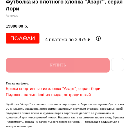
Футболка из плотного хлопка "Азарт", серая
Лори
Артикул:
15900,00
р.
4 платежа по 3,975 ₽
КУПИТЬ
Так же на фото:
Брюки спортивные из хлопка "Азарт", серая Лори
Пиджак - пальто kоd из твида, антрацитовый
Футболка "Азарт" из плотного хлопка в сером цвете Лори - воплощение бунтарских
90-х. Модель украшена авторскими нашивками с ручным стежком, свободный крой,
спущенная линия плеча и круглый вырез воротника делают её уникальной и
идеальной для повседневной носки. Нашивка кастета символизирует силу, булавка
- уязвимость, фраза "А зачем ты сегодня проснулся?", - побуждает задуматься о
каждом новом дне.