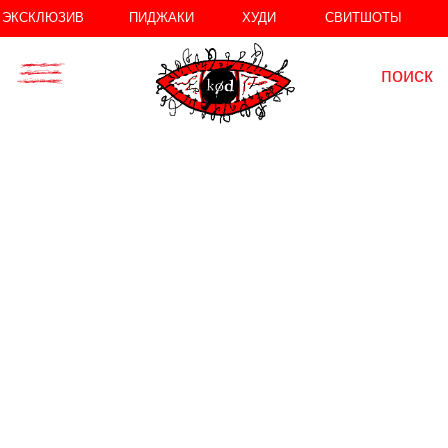
//
//
ЭКСКЛЮЗИВ
ПИДЖАКИ
ХУДИ
СВИТШОТЫ
поиск