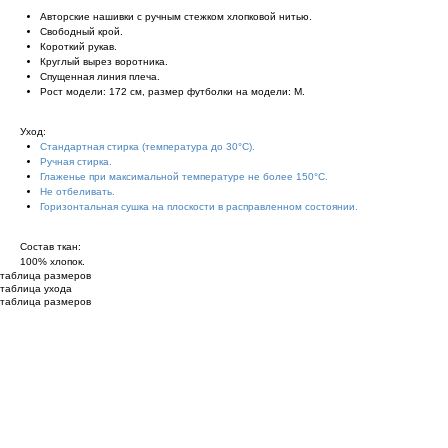
Авторские нашивки с ручным стежком хлопковой нитью.
Свободный крой.
Короткий рукав.
Круглый вырез воротника.
Спущенная линия плеча.
Рост модели: 172 см, размер футболки на модели: М.
Уход:
Стандартная стирка (температура до 30°С).
Ручная стирка.
Глаженье при максимальной температуре не более 150°С.
Не отбеливать.
Горизонтальная сушка на плоскости в расправленном состоянии.
Состав ткан:
100% хлопок.
таблица размеров
таблица ухода
таблица размеров