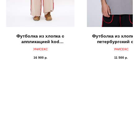
Футболка из хлопка с
Футболка из хлопка, 
аппликацией kod
петербургский се
"портретист", неаполитанский
УНИСЕКС
УНИСЕКС
телесный
16 900
р.
11 500
р.