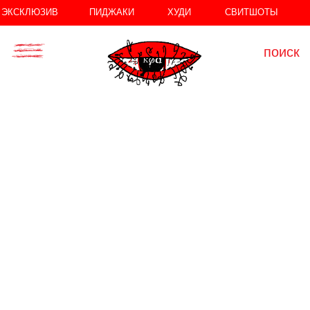
//
//
ЭКСКЛЮЗИВ
ПИДЖАКИ
ХУДИ
СВИТШОТЫ
поиск