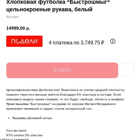
Хлопковая футболка “Быстрошмыг“
цельнокроеные рукава, белый
Артикул:
14999,00
р.
4 платежа по 3,749.75 ₽
КУПИТЬ
Цельнокроеная овер футболка kod. Выполнена из хлопка средней плотности,
немного тянется и меньше мнётся благодаря 3% эластана в составе. Если
описывать модель тремя словами, то это будут: свобода, лёгкость и комфорт.
Яркая вышивка “Быстрошмыг” на рукаве по эскизам Матвея Молдавского
привлекает внимание и задает слегка несерьезный тон.
Вышивка шёлковой нитью
Состав ткани:
97% хлопок 3% эластан
таблица размеров