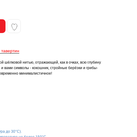
 тавертин
й шёлковой нитью, отражающей, как в очках, всю глубину
и вами символы - кокошник, стройные берёзки и грибы-
новременно минималистичное!
ра до 30°С).