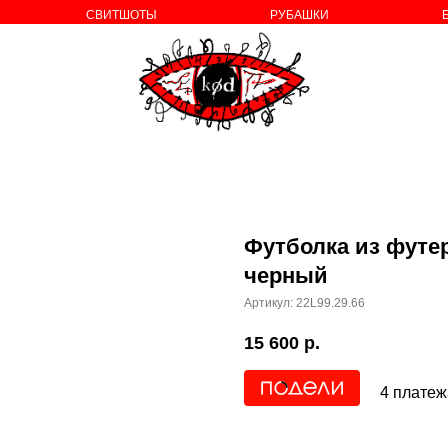
СВИТШОТЫ
РУБАШКИ
о бренде
Футболка из футе
черный
Артикул:
22L99.29.66
15 600
р.
4 платеж