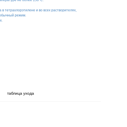
мпературе не более 150°С.
 в тетрахлорэтилене и во всех растворителях,
 обычный режим.
х.
таблица ухода