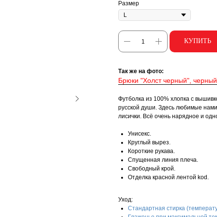
Размер
КУПИТЬ
Так же на фото:
Брюки "Холст черный", черный
Футболка из 100% хлопка с вышивко
русской души. Здесь любимые нами 
лисички. Всё очень нарядное и од
Унисекс.
Круглый вырез.
Короткие рукава.
Спущенная линия плеча.
Свободный крой.
Отделка красной лентой kоd.
Уход:
Стандартная стирка (температу