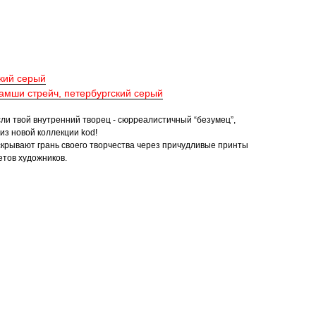
кий серый
амши стрейч, петербургский серый
сли твой внутренний творец - сюрреалистичный “безумец”,
из новой коллекции kod!
скрывают грань своего творчества через причудливые принты
етов художников.