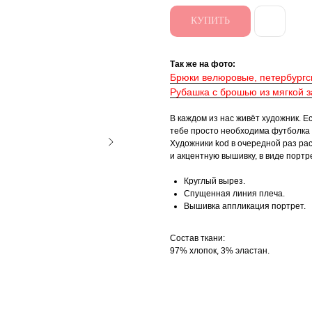
КУПИТЬ
Так же на фото:
Брюки велюровые, петербургс
Рубашка с брошью из мягкой з
В каждом из нас живёт художник. Е
тебе просто необходима футболка 
Художники kod в очередной раз ра
и акцентную вышивку, в виде портр
Круглый вырез.
Спущенная линия плеча.
Вышивка аппликация портрет.
Состав ткани:
97% хлопок, 3% эластан.