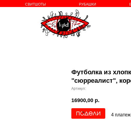
СВИТШОТЫ
РУБАШКИ
о бренде
Футболка из хлопк
"сюрреалист", ко
Артикул:
16900,00
р.
4 платеж