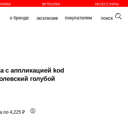
БРЮКИ
ФУТБОЛКИ
АКСЕССУАРЫ
покупателям
эксклюзив
поиск
а с аппликацией kod
ролевский голубой
а по 4,225 ₽