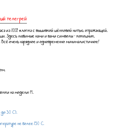
рый телегрей
раса из 100% хлопка с вышивкой шёлковой нитью, отражающей,
души. Здесь любимые нами и вами символы - кокошник,
. Всё очень нарядное и одновременно минималистичное!
ом.
болки на модели: М.
 до 30°С).
пературе не более 150°С.
.