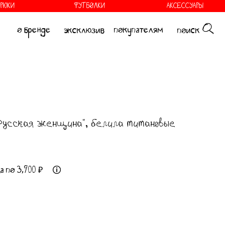
БРЮКИ
ФУТБОЛКИ
АКСЕССУАРЫ
покупателям
эксклюзив
поиск
"Русская женщина", белила титановые
а по 3,900 ₽