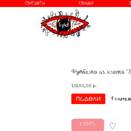
СВИТШОТЫ
РУБАШКИ
о бренде
Футболка из хлопка 
15600,00
р.
4 платеж
КУПИТЬ