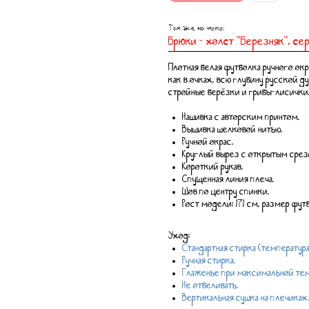
Так же на фото:
Брюки - холст "Березняк", се
Плотная белая футболка ручного ок
как в очках, всю глубину русской 
стройные берёзки и грибы-лисички
Нашивка с авторским принтом.
Вышивка шелковой нитью.
Ручной окрас.
Круглый вырез с открытым срез
Короткий рукав.
Спущенная линия плеча.
Шов по центру спинки.
Рост модели: 171 см, размер фут
Уход:
Стандартная стирка (температура
Ручная стирка.
Глаженье при максимальной тем
Не отбеливать.
Вертикальная сушка на плечиках