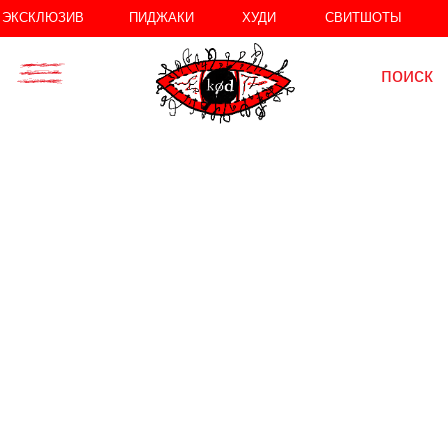
//
//
ЭКСКЛЮЗИВ
ПИДЖАКИ
ХУДИ
СВИТШОТЫ
поиск