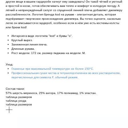
другие вещи в вашем гардеробе начнут ему завидовать! Он такой чёткий и уютный
и простой в носке, готов обеспечивать вам тепло и комфорт в холодную погоду. А
лёгкий и непринуждённый силуэт со спущенной линией плеча добавляет джемперу
расслабленности. Логотип бренда kоd на рукаве - элегантная деталь, которая
подчёркивает творческое происхождение джемпера. Вы точно оцените, насколько
легко он вписывается в гардероб, особенно если в нём уже есть костюмы-холсты
или брюки kоd!
Интарсия в виде логотипа "kоd" и буквы "о".
Круглый вырез.
Заниженная линия плеча.
Длинные рукава.
Рост модели: 172 см, размер пиджака на модели: М.
Уход:
Глаженье при максимальной температуре не более 150°С.
Профессиональная сухая чистка в тетрахлорэтиленеи во всех растворителях,
перечисленных для символа F, обычный режим.
Состав ткани:
57% шерсть мериноса, 25% ангора, 17% полиамид, 1% эластан.
таблица размеров
таблица ухода
таблица размеров