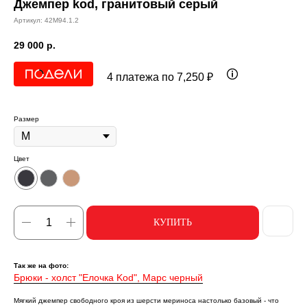
Джемпер kоd, гранитовый серый
Артикул:
42M94.1.2
29 000
р.
4 платежа по 7,250 ₽
Размер
Цвет
КУПИТЬ
Так же на фото:
Брюки - холст "Елочка Kоd", Марс черный
Мягкий джемпер свободного кроя из шерсти мериноса настолько базовый - что