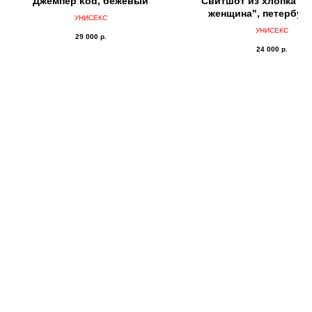
Джемпер kоd, бежевый
Свитшот из хлопка "Р
женщина", петербур
УНИСЕКС
серый
УНИСЕКС
29 000
р.
24 000
р.