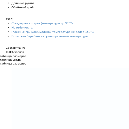
Длинные рукава.
Объёмный крой.
Уход:
Стандартная стирка (температура до 30°С).
Не отбеливать.
Глаженье при максимальной температуре не более 150°С.
Возможна барабанная сушка при низкой температуре.
Состав ткани:
100% хлопок.
таблица размеров
таблица ухода
таблица размеров