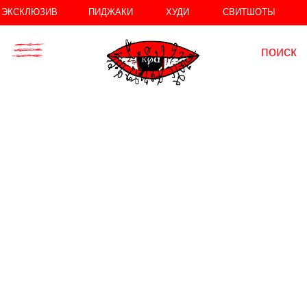
//
//
ЭКСКЛЮЗИВ
ПИДЖАКИ
ХУДИ
СВИТШОТЫ
поиск