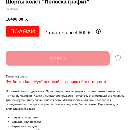
Шорты холст "Полоска графит"
Артикул:
18400,00
р.
4 платежа по 4,600 ₽
КУПИТЬ
Также на фото:
Футболка kоd "Eye" оверсайз, вышивка белого цвета
Истинный холст художника. Принт нарисован вручную и только потом отпечатан
на ткани. Надевая "Холст", ты растворяешься в искусстве, становишься его частью,
транслируешь миру свою непохожесть. Мягкая костюмная ткань позволяет
складывать шорты десятки раз, оставаясь гладкой, без заломов. Идеально для
длительных поездок.
Шорты с защипами
Завышенная посадка
Карманы спереди