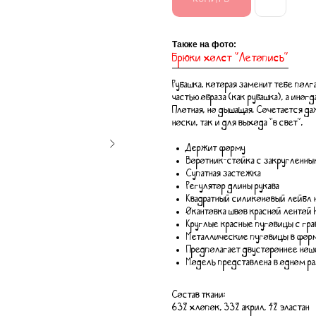
КУПИТЬ
Также на фото:
Брюки холст "Летопись"
Рубашка, которая заменит тебе пол
частью образа (как рубашка), а ино
Плотная, но дышащая. Сочетается д
носки, так и для выхода “в свет".
Держит форму
Воротник-стойка с закругленны
Супатная застежка
Регулятор длины рукава
Квадратный силиконовый лейбл 
Окантовка швов красной лентой 
Круглые красные пуговицы с гр
Металлические пуговицы в форм
Предполагает двустороннее нош
Модель представлена в одном р
Состав ткани:
63% хлопок, 33% акрил, 4% эластан