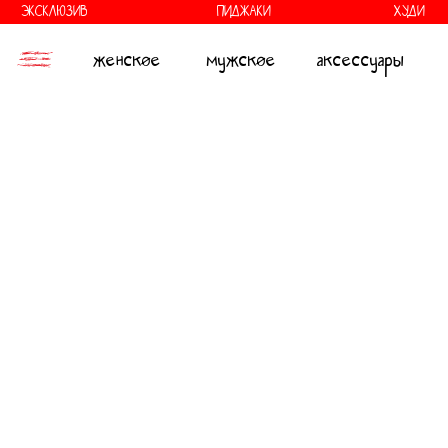
//
//
ЭКСКЛЮЗИВ
ПИДЖАКИ
ХУДИ
женское
мужское
аксессуары