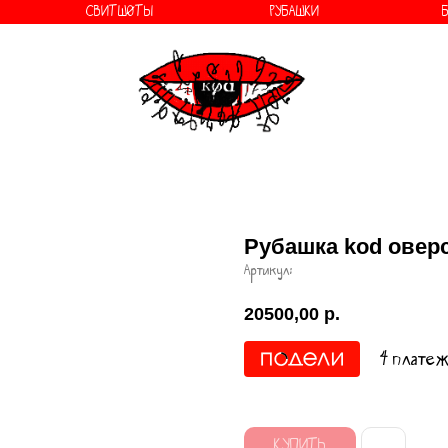
СВИТШОТЫ
РУБАШКИ
о бренде
Рубашка kоd овер
Артикул:
20500,00
р.
4 платеж