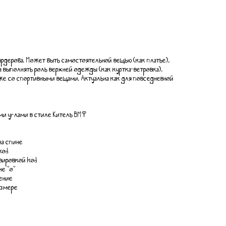
гардероба. Может быть самостоятельной вещью (как платье),
гда выполнять роль верхней одежды (как куртка-ветровка).
аже со спортивными вещами. Актуальна как для повседневной
ми углами в стиле Китель ВМФ
на спине
kod
авировкой kod
е "о"
ение
азмере