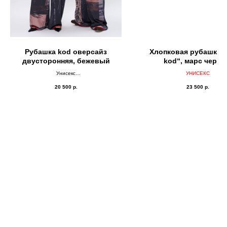
Рубашка kоd оверсайз
Хлопковая рубашка 
двусторонняя, бежевый
kоd“, марс черн
Унисекс
УНИСЕКС
ДВУСТОРОНКА
20 500
р.
23 500
р.