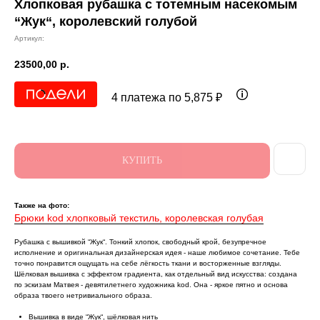
Хлопковая рубашка с тотемным насекомым
“Жук“, королевский голубой
Артикул:
23500,00
р.
4 платежа по 5,875 ₽
КУПИТЬ
Также на фото:
Брюки kod хлопковый текстиль, королевская голубая
Рубашка с вышивкой “Жук“. Тонкий хлопок, свободный крой, безупречное
исполнение и оригинальная дизайнерская идея - наше любимое сочетание. Тебе
точно понравится ощущать на себе лёгкость ткани и восторженные взгляды.
Шёлковая вышивка с эффектом градиента, как отдельный вид искусства: создана
по эскизам Матвея - девятилетнего художника kоd. Она - яркое пятно и основа
образа твоего нетривиального образа.
Вышивка в виде “Жук“, шёлковая нить