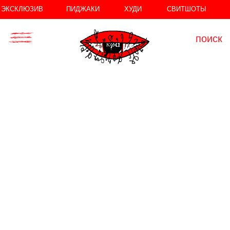
//
//
ЭКСКЛЮЗИВ
ПИДЖАКИ
ХУДИ
СВИТШОТЫ
поиск