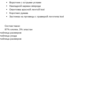
Воротник с острыми углами
Накладной карман впереди
Oкантовка красной лентой kоd
Короткие рукава
Застежка на пуговицы с гравюрой логотипа kоd
Состав ткани:
97% хлопок, 3% эластан
таблица размеров
таблица ухода
таблица размеров