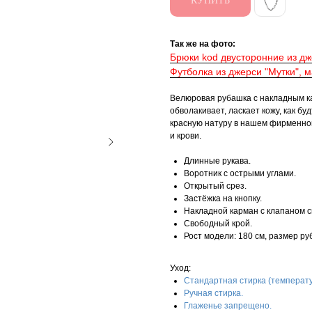
КУПИТЬ
Так же на фото:
Брюки kod двусторонние из д
Футболка из джерси "Мутки", 
Велюровая рубашка с накладным к
обволакивает, ласкает кожу, как бу
красную натуру в нашем фирменном
и крови.
Длинные рукава.
Воротник с острыми углами.
Открытый срез.
Застёжка на кнопку.
Накладной карман с клапаном с
Свободный крой.
Рост модели: 180 см, размер ру
Уход:
Стандартная стирка (температу
Ручная стирка.
Глаженье запрещено.