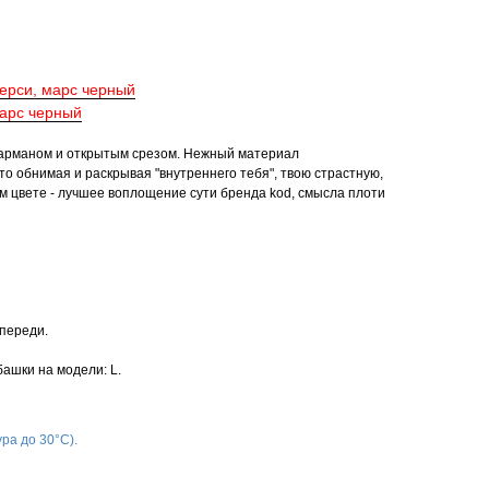
жерси, марс черный
марс черный
арманом и открытым срезом. Нежный материал
дто обнимая и раскрывая "внутреннего тебя", твою страстную,
 цвете - лучшее воплощение сути бренда kоd, смысла плоти
переди.
башки на модели: L.
ра до 30°С).