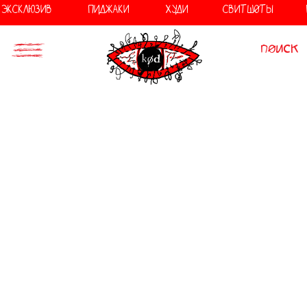
//
//
ЭКСКЛЮЗИВ
ПИДЖАКИ
ХУДИ
СВИТШОТЫ
поиск