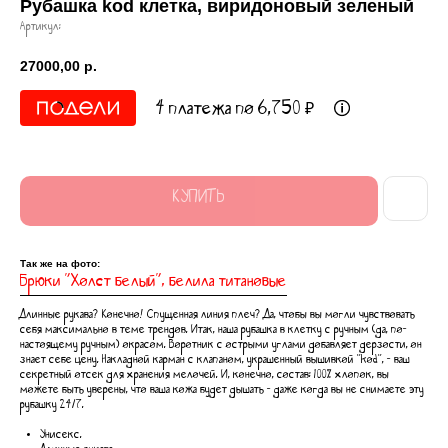
Рубашка kod клетка, виридоновый зеленый
Артикул:
27000,00
р.
4 платежа по 6,750 ₽
КУПИТЬ
Так же на фото:
Брюки "Холст белый", белила титановые
Длинные рукава? Конечно! Спущенная линия плеч? Да, чтобы вы могли чувствовать
себя максимально в теме трендов. Итак, наша рубашка в клетку с ручным (да, по-
настоящему ручным) окрасом. Воротник с острыми углами добавляет дерзости, он
знает себе цену. Накладной карман с клапаном, украшенный вышивкой "kod", - ваш
секретный отсек для хранения мелочей. И, конечно, состав: 100% хлопок, вы
можете быть уверены, что ваша кожа будет дышать - даже когда вы не снимаете эту
рубашку 24/7.
Унисекс.