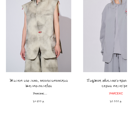
Жилет изо льна, неаполитанский
Пиджак объемного кроя из 
желто-палевой
серый телегрей
Унисекс
УНИСЕКС
ДВУСТОРОНКА
27 600
р.
28 000
р.