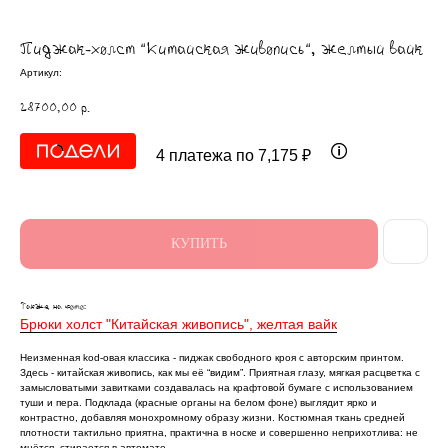
Пиджак-холст “Китайская живопись“, желтый вайк
Артикул:
28700,00
р.
4 платежа по 7,175 ₽
КУПИТЬ
Также на фото:
Брюки холст "Китайская живопись", желтая вайк
Неизменная kod-овая классика - пиджак свободного кроя с авторским принтом.
Здесь - китайская живопись, как мы её “видим”. Приятная глазу, мягкая расцветка с
замысловатыми завитками создавалась на крафтовой бумаге с использованием
туши и пера. Подклада (красные органы на белом фоне) выглядит ярко и
контрастно, добавляя монохромному образу жизни. Костюмная ткань средней
плотности тактильно приятна, практична в носке и совершенно неприхотлива: не
мнётся, стирается в автомате.