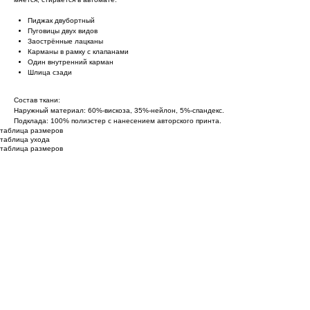
Пиджак двубортный
Пуговицы двух видов
Заострённые лацканы
Карманы в рамку с клапанами
Один внутренний карман
Шлица сзади
Состав ткани:
Наружный материал: 60%-вискоза, 35%-нейлон, 5%-спандекс.
Подклада: 100% полиэстер с нанесением авторского принта.
таблица размеров
таблица ухода
таблица размеров