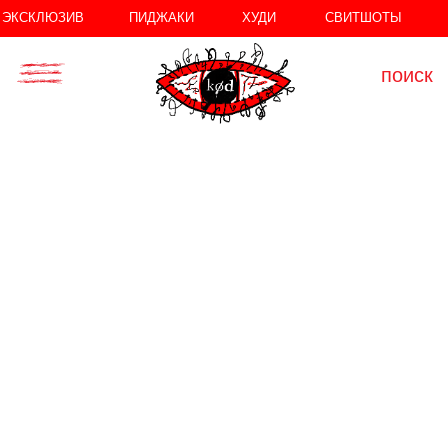
//
//
ЭКСКЛЮЗИВ
ПИДЖАКИ
ХУДИ
СВИТШОТЫ
поиск