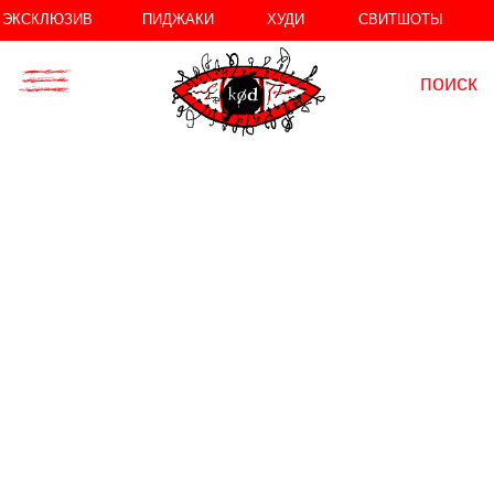
//
//
ЭКСКЛЮЗИВ
ПИДЖАКИ
ХУДИ
СВИТШОТЫ
поиск