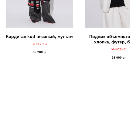
Кардиган kоd вязаный, мульти
Пиджак объемного кр
хлопка, футер, бел
УНИСЕКС
цинковые
УНИСЕКС
55 200
р.
28 000
р.