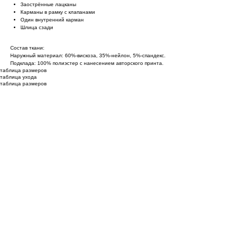
Заострённые лацканы
Карманы в рамку с клапанами
Один внутренний карман
Шлица сзади
Состав ткани:
Наружный материал: 60%-вискоза, 35%-нейлон, 5%-спандекс.
Подклада: 100% полиэстер с нанесением авторского принта.
таблица размеров
таблица ухода
таблица размеров