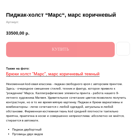
Пиджак-холст “Марс“, марс коричневый
Артикул:
33500,00
р.
КУПИТЬ
Также на фото:
Брюки холст "Марс", марс коричневый темный
Неизменная kod-овая классика - пиджак свободного кроя с авторским принтом.
Здесь - очередное смешение стилей, техник и фактур, которое привело к
“рождению” Марса. Каллиграфические элементы принта - работа нашего 9-
летнего художника Матвея. Удивительное сочетание цветов позволило получить
контрастную, но в то же время мягкую картинку. Пиджак и брюки вариативны и
комбинаторны - легко сочетаются с любой одеждой, актуальны в любой
обстановке. Фирменная костюмная ткань kod средней плотности тактильно
приятна, практична в носке и совершенно неприхотлива: абсолютно не мнётся,
стирается в автомате.
Пиджак двубортный
Пуговицы двух видов