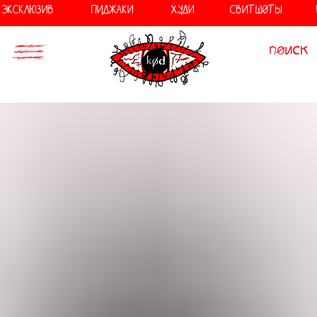
//
//
ЭКСКЛЮЗИВ
ПИДЖАКИ
ХУДИ
СВИТШОТЫ
поиск