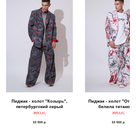
Пиджак - холст "Козырь",
Пиджак - холст "Отра
петербургский серый
белила титанов
УНИСЕКС
УНИСЕКС
33 500
р.
33 500
р.