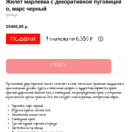
Жилет марлевка с декоративной пуговицей
о, марс черный
Артикул:
25400,00
р.
4 платежа по 6,350 ₽
КУПИТЬ
Муслиновый двусторонний жилет сочетает в себе тактильно приятные ощущения и
оригинальный дизайн. Здесь и объемный шеврон, и эффектная обработка краёв
красной фирменной бейкой kоd, и свободный, непринуждённый крой, и открытые,
хулиганские срезы проймы. Всё это создаёт многогранный, интересный образ.
Марлевка, марс черный
Отделка красно лентой kоd
Заниженная линия плеча
Свободный крой
Три накладных кармана спереди
Застежка на пуговицы