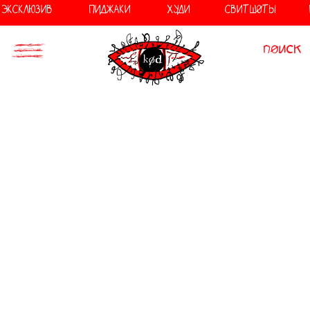
//
//
ЭКСКЛЮЗИВ
ПИДЖАКИ
ХУДИ
СВИТШОТЫ
поиск