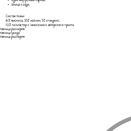
Один внутренний карман.
Шлица сзади.
Состав ткани:
60% вискоза, 35% нейлон, 5% спандекс.
100% полиэстер с нанесением авторского принта.
таблица размеров
таблица ухода
таблица размеров