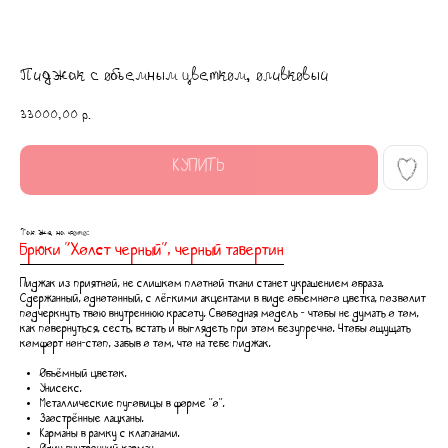
Пиджак с объемным цветком, оливковый
33000,00
р.
КУПИТЬ
Так же на фото:
Брюки "Холст черный", черный тавертин
Пиджак из приятной, не слишком плотной ткани станет украшением образа.
Сдержанный, однотонный, с лёгкими акцентами в виде объемного цветка, позволит
подчеркнуть твою внутреннюю красоту. Свободная модель - чтобы не думать о том,
как повернуться, сесть, встать и выглядеть при этом безупречно. Чтобы ощущать
комфорт нон-стоп, забыв о том, что на тебе пиджак.
Объёмный цветок.
Унисекс.
Металлические пуговицы в форме "о".
Заострённые лацканы.
Карманы в рамку с клапанами.