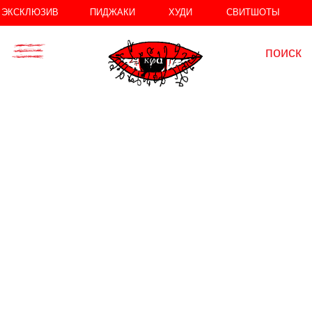
//
//
ЭКСКЛЮЗИВ
ПИДЖАКИ
ХУДИ
СВИТШОТЫ
поиск