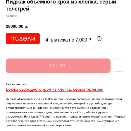
Пиджак объемного кроя из хлопка, серый
телегрей
Артикул:
28000,00
р.
4 платежа по 7,000 ₽
КУПИТЬ
Так же на фото:
Брюки свободного кроя из хлопка, серый телегрей
Пиджак объемного кроя из 100% хлопка - символ свободы и новых возможностей.
Фирменная нашивка с вышивкой в виде голубя, который в русской культуре
олицетворяет мир и надежду, символизирует стремление к гармонии и
одновременно напоминает дворовых пацанов из 90-х, добрых в душе и
отзывчивых. Ну а карты? Говорят о важности риска и приключений в жизни! Пиджак
расслабленного кроя с важными символами станет вашим верным спутником в
поисках новых впечатлений и самовыражения.