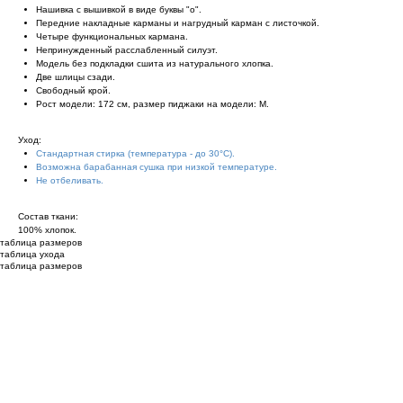
Нашивка с вышивкой в виде буквы "о".
Передние накладные карманы и нагрудный карман с листочкой.
Четыре функциональных кармана.
Непринужденный расслабленный силуэт.
Модель без подкладки сшита из натурального хлопка.
Две шлицы сзади.
Свободный крой.
Рост модели: 172 см, размер пиджаки на модели: М.
Уход:
Стандартная стирка (температура - до 30°C).
Возможна барабанная сушка при низкой температуре.
Не отбеливать.
Состав ткани:
100% хлопок.
таблица размеров
таблица ухода
таблица размеров