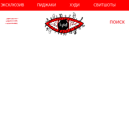
//
//
ЭКСКЛЮЗИВ
ПИДЖАКИ
ХУДИ
СВИТШОТЫ
поиск