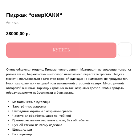
Пиджак “оверХАКИ“
Артикул:
38000,00
р.
КУПИТЬ
Очень объемная модель. Прямые, четкие линии. Материал - воплощение лепестка
розы в ткани, бархатистый микроворс невозможно перестать трогать. Пиджак
может использоваться в качестве верхней одежды: не намокает, не продувается.
Носи, как нравится - лицевой или изнаночной стороной наверх. Много ручной
авторской вышивки, торчащих красных ниток, открытых срезов, чтобы придать
образу максимум небрежности и бунтарства.
Металлические пуговицы
Заострённые лацканы
Накладные карманы с открытым срезом
Частичная обработка швов лентой kоd
Преимущественно открытые срезы, без обработки
Ручной стежок по всему изделию
Шлица сзади
Без подклада