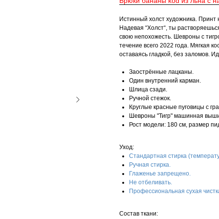
Брюки бананы kod из льна с н
Истинный холст художника. Принт н
Надевая “Холст“, ты растворяешься
свою непохожесть. Шевроны с тигр
течение всего 2022 года. Мягкая к
оставаясь гладкой, без заломов. И
Заострённые лацканы.
Один внутренний карман.
Шлица сзади.
Ручной стежок.
Круглые красные пуговицы с гра
Шевроны "Тигр" машинная выши
Рост модели: 180 см, размер пи
Уход:
Стандартная стирка (температу
Ручная стирка.
Глаженье запрещено.
Не отбеливать.
Профессиональная сухая чистк
Состав ткани: