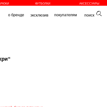
БРЮКИ
ФУТБОЛКИ
АКСЕССУАРЫ
покупателям
эксклюзив
поиск
хри“