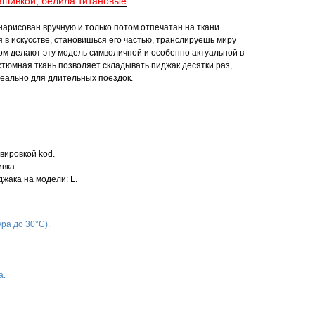
ашивкой, белила титановые
арисован вручную и только потом отпечатан на ткани.
 в искусстве, становишься его частью, транслируешь миру
ом делают эту модель символичной и особенно актуальной в
остюмная ткань позволяет складывать пиджак десятки раз,
деально для длительных поездок.
вировкой kod.
вка.
джака на модели: L.
ра до 30°С).
а.