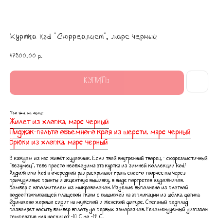
Куртка kod "Сюрреалист", марс черный
47900,00
р.
КУПИТЬ
Так же на фото:
Жилет из хлопка, марс черный
Пиджак-пальто объемного кроя из шерсти, марс черный
Брюки из хлопка, марс черный
В каждом из нас живёт художник. Если твой внутренний творец - сюрреалистичный
“безумец”, тебе просто необходима эта куртка из зимней коллекции kоd!
Художники kоd в очередной раз раскрывают грань своего творчества через
причудливые принты и акцентную вышивку, в виде портретов художников.
Бомбер с наполнителем из микроволокон. Изделие выполнено из плотной
водоотталкивающей плащевой ткани с вышивкой на аппликации из шёлка, фатина.
Одинаково хорошо сидит на мужской и женской фигуре. Стеганый подклад
позволяет носить бомбер вплоть до первых заморозков. Рекомендуемый диапазон
температур для носки: от -10°C до -14°C.