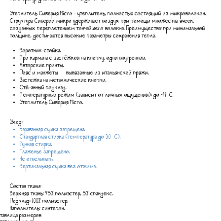
Утеплитель Сиберия Micro - утеплитель, полностью состоящий из микроволокон.
Структура Сиберии микро удерживает воздух при помощи множества ячеек,
созданных переплетением тончайшего волокна. Преимущества: при минимальной
толщине, достигаются высокие параметры сохранения тепла.
Воротник-стойка.
Три кармана с застёжкой на кнопку, одни внутренний.
Авторские принты.
Пояс и манжеты — вывязанные из итальянской пряжи.
Застежка на металлические кнопки.
Стёганный подклад.
Температурный режим (зависит от личных ощущений): до -14°C.
Утеплитель Сиберия Micro.
Уход
:
Барабанная сушка запрещена.
Стандартная стирка (температура до 30 °C).
Ручная стирка.
Глаженье запрещено.
Не отбеливать.
Вертикальная сушка без отжима.
Состав ткани:
Верхняя ткань: 95% полиэстер, 5% спандекс.
Подклад: 100% полиэстер.
Наполнитель: синтепон.
таблица размеров