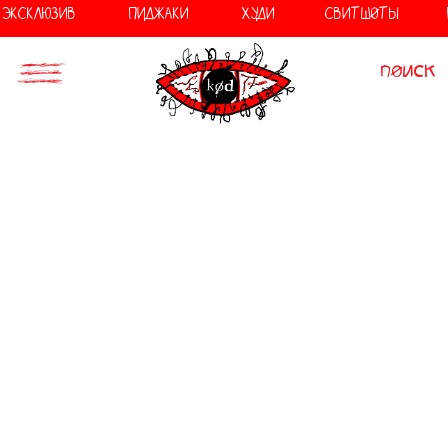
//
//
ЭКСКЛЮЗИВ
ПИДЖАКИ
ХУДИ
СВИТШОТЫ
поиск