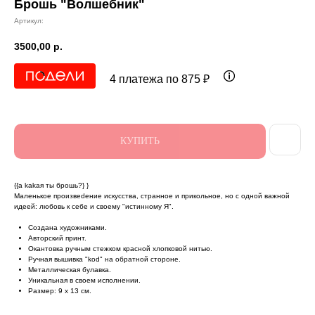
Брошь "Волшебник"
Артикул:
3500,00
р.
4 платежа по 875 ₽
КУПИТЬ
{{а kаkая ты брошь?} }
Маленькое произвеdение искусства, странное и прикольное, но с одной важной
идеей: любовь к себе и своему "истинному Я".
Создана художниками.
Авторский принт.
Окантовка ручным стежком красной хлопковой нитью.
Ручная вышивка "kоd" на обратной стороне.
Металлическая булавка.
Уникальная в своем исполнении.
Размер: 9 x 13 см.