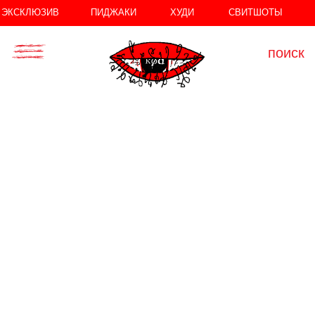
//
//
ЭКСКЛЮЗИВ
ПИДЖАКИ
ХУДИ
СВИТШОТЫ
поиск