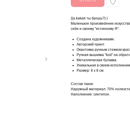
КУПИТЬ
{{а kаkая ты брошь?} }
Маленькое произвеdение искусства,
себе и своему "истинному Я".
Создана художниками.
Авторский принт.
Окантовка ручным стежком крас
Ручная вышивка "kоd" на обрат
Металлическая булавка.
Уникальная в своем исполнении
Размер: 8 х 8 см.
Состав ткани:
Наружный материал: 70% полиэстер
Наполнение: синтепон.