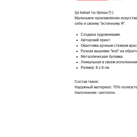
{{а kаkая ты брошь?} }
Маленькое произвеdение искусства,
себе и своему "истинному Я".
Создана художниками.
Авторский принт.
Окантовка ручным стежком крас
Ручная вышивка "kоd" на обрат
Металлическая булавка.
Уникальная в своем исполнении
Размер: 8 х 8 см.
Состав ткани:
Наружный материал: 70% полиэстер
Наполнение: синтепон.