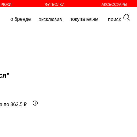
БРЮКИ
ФУТБОЛКИ
АКСЕССУАРЫ
покупателям
эксклюзив
поиск
ся"
а по 862.5 ₽