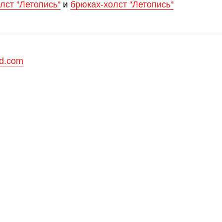
лст "Летопись"
и
брюках-холст "Летопись"
d.com