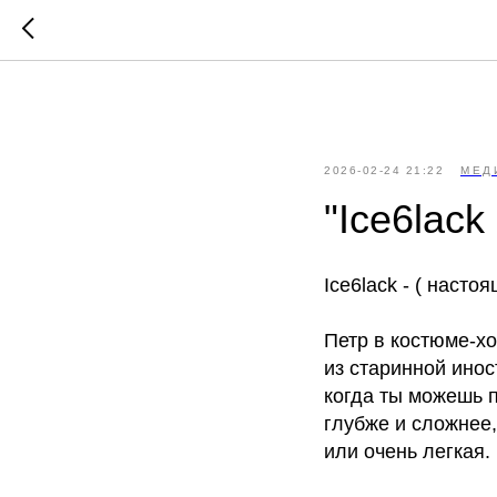
//
//
2026-02-24 21:22
МЕД
"Ice6lack
Ice6lack - ( насто
Петр в костюме-хол
из старинной инос
когда ты можешь п
глубже и сложнее,
или очень легкая.