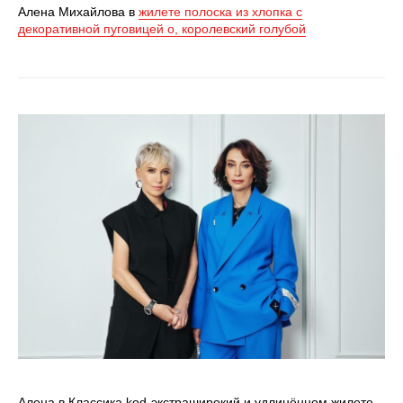
Алена Михайлова в
жилете полоска из хлопка с
декоративной пуговицей о, королевский голубой
Алена в Классика kоd-экстраширокий и удлинённом жилете,