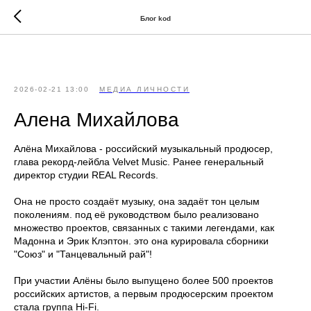
//
//
Блог kod
2026-02-21 13:00
МЕДИА ЛИЧНОСТИ
Алена Михайлова
Алёна Михайлова - российский музыкальный продюсер,
глава рекорд-лейбла Velvet Music. Ранее генеральный
директор студии REAL Records.
Она не просто создаёт музыку, она задаёт тон целым
поколениям. под её руководством было реализовано
множество проектов, связанных с такими легендами, как
Мадонна и Эрик Клэптон. это она курировала сборники
"Союз" и "Танцевальный рай"!
При участии Алёны было выпущено более 500 проектов
российских артистов, а первым продюсерским проектом
стала группа Hi-Fi.