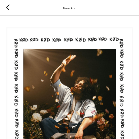
//
//
Блог kod